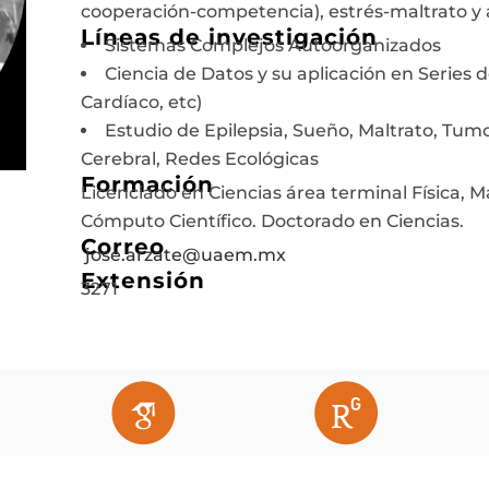
cooperación-competencia), estrés-maltrato y 
Líneas de investigación
Sistemas Complejos Autoorganizados
Ciencia de Datos y su aplicación en Series
Cardíaco, etc)
Estudio de Epilepsia, Sueño, Maltrato, Tumo
Cerebral, Redes Ecológicas
Formación
Licenciado en Ciencias área terminal Física,
Cómputo Científico. Doctorado en Ciencias.
Correo
jose.arzate@uaem.mx
Extensión
3271