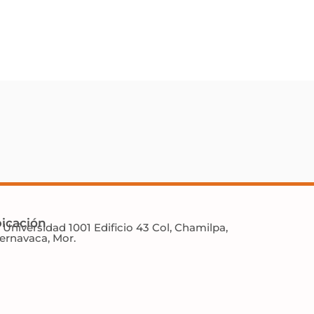
icación
. Universidad 1001 Edificio 43 Col, Chamilpa,
ernavaca, Mor.