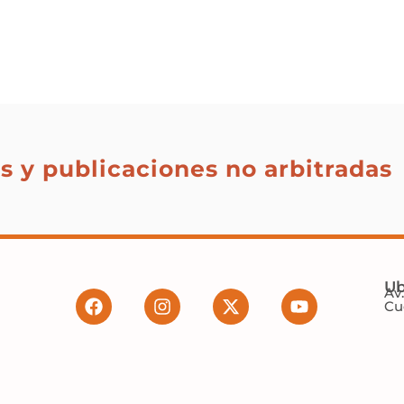
os y publicaciones no arbitradas
Ub
Av
Cu