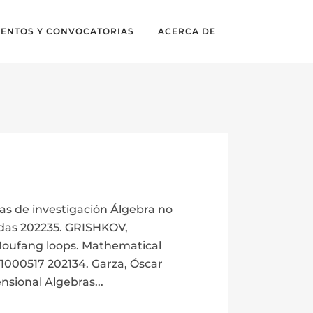
VENTOS Y CONVOCATORIAS
ACERCA DE
as de investigación Álgebra no
das 202235. GRISHKOV,
oufang loops. Mathematical
21000517 202134. Garza, Óscar
sional Algebras...