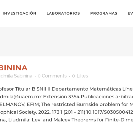
INVESTIGACIÓN
LABORATORIOS
PROGRAMAS
E
BININA
udmila Sabinina
0 Comments
0
Likes
ofesor Titular B SNII II Departamento Matemáticas Líne
iudmila@uaem.mx Extensión 3354 Publicaciones arbitra
MANOV, EFIM; The restricted Burnside problem for M
hical Society. 2022, 173 1 (201 – 211) 10.1017/S03050041
na, Liudmila; Levi and Malcev Theorems for Finite-Dimen