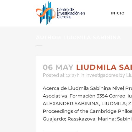
INICIO
AUTHOR: LIUDMILA SABININA
06 MAY
LIUDMILA SA
Posted at 12:27h
in
Investigadores
by
Li
Acerca de Liudmila Sabinina Nivel Pr
Asociativa Formación 3354 Correo l
ALEXANDER;SABININA, LIUDMILA; ZEL
Proceedings of the Cambridge Philosop
Guajardo; Rasskazova, Marina; Sabini